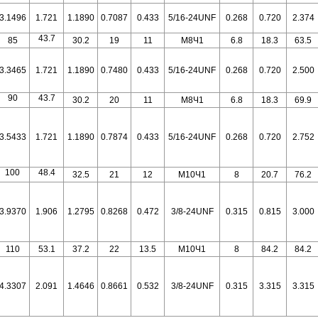
3.1496
1.721
1.1890
0.7087
0.433
5/16-24UNF
0.268
0.720
2.374
43.7
85
30.2
19
11
M8Ч1
6.8
18.3
63.5
3.3465
1.721
1.1890
0.7480
0.433
5/16-24UNF
0.268
0.720
2.500
90
43.7
30.2
20
11
M8Ч1
6.8
18.3
69.9
3.5433
1.721
1.1890
0.7874
0.433
5/16-24UNF
0.268
0.720
2.752
100
48.4
32.5
21
12
M10Ч1
8
20.7
76.2
3.9370
1.906
1.2795
0.8268
0.472
3/8-24UNF
0.315
0.815
3.000
110
53.1
37.2
22
13.5
M10Ч1
8
84.2
84.2
4.3307
2.091
1.4646
0.8661
0.532
3/8-24UNF
0.315
3.315
3.315