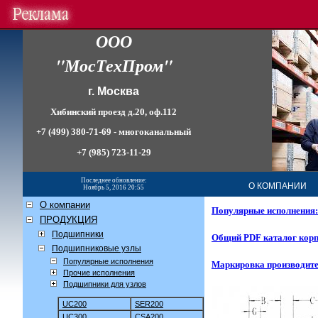
People
ООО
Lib
Nature
Urban
"МосТехПром"
г. Москва
Хибинский проезд д.20, оф.112
+7 (499) 380-71-69 - многоканальный
+7 (985) 723-11-29
Последнее обновление:
О КОМПАНИИ
Ноябрь 5, 2016 20:55
О компании
Популярные исполнения:
ПРОДУКЦИЯ
Подшипники
Общий PDF каталог корп
Подшипниковые узлы
Популярные исполнения
Маркировка производит
Прочие исполнения
Подшипники для узлов
UC200
SER200
UC300
CSA200