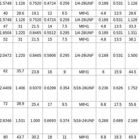
1.5748
1.126
0.7520
0.4724
0.256
1/4-28UNF
0.189
0.531
1.126
40
28.6
19.1
12
6.5
M6Ч1
4.8
13.5
28.6
1.5748
1.126
0.7520
0.4724
0.256
1/4-28UNF
0.189
0.531
1.126
47
31
21.5
14
7.5
M6Ч1
4.8
13.5
33.3
1.8504
1.220
0.8465
0.5512
0.295
1/4-28UNF
0.189
0.531
1.311
52
31
21.5
15
7.5
M6Ч1
4.8
13.5
38.1
2.0472
1.220
0.8465
0.5906
0.295
1/4-28UNF
0.189
0.531
1.500
62
35.7
23.8
16
9
M8Ч1
6
15.9
44.5
2.4409
1.406
0.9370
0.6299
0.354
5/16-28UNF
0.236
0.626
1.752
72
38.9
25.4
17
9.5
M8Ч1
6.8
17.5
55.6
2.8346
1.531
1.000
0.6693
0.374
5/16-24UNF
0.268
0.689
2.189
80
43.7
30.2
18
11
M8Ч1
6.8
18.3
60.3