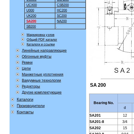
UCX00
CSB200
U000
HC200
UK200
SC200
SA200
NA200
SB200
.
Маркировка узлов
Общий PDF каталог
Каталоги и ссылки
Линейные направляющие
Обгонные муфты
Ремни
Цепи
Манжетные уплотнения
Вакуумные технологии
SA 200
Редукторы
Другие комплектующие
Каталоги
Bearing No.
Производители
d
Контакты
SA201
12
SA201-8
3/4
SA202
15