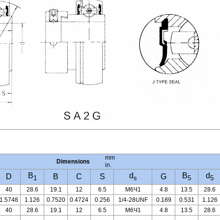
mm
Dimensions
in.
B
d
B
d
D
B
C
S
G
1
s
5
5
40
28.6
19.1
12
6.5
M6Ч1
4.8
13.5
28.6
1.5748
1.126
0.7520
0.4724
0.256
1/4-28UNF
0.189
0.531
1.126
40
28.6
19.1
12
6.5
M6Ч1
4.8
13.5
28.6