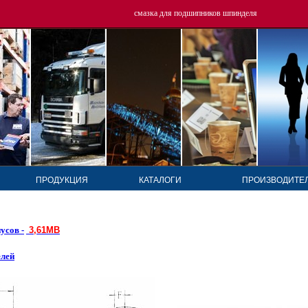
смазка для подшипников шпинделя
Abstract
ПРОДУКЦИЯ
КАТАЛОГИ
ПРОИЗВОДИТЕ
усов -
3,61MB
елей